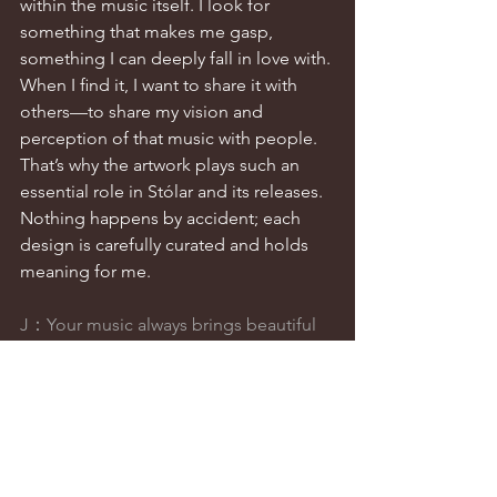
within the music itself. I look for 
something that makes me gasp, 
something I can deeply fall in love with. 
When I ﬁnd it, I want to share it with 
others—to share my vision and 
perception of that music with people. 
That’s why the artwork plays such an 
essential role in Stólar and its releases. 
Nothing happens by accident; each 
design is carefully curated and holds 
meaning for me.
J：Your music always brings beautiful 
imagery to my mind. When you create, 
do you also visualize speciﬁc scenes? If 
so, could you share some visual 
inspirations that stand out to you?
Philipp Priebe：When creating music, I 