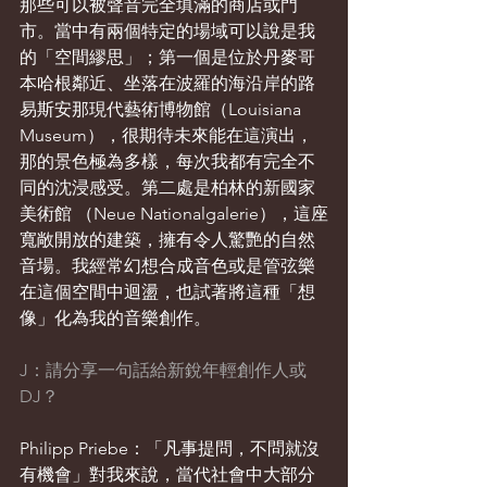
那些可以被聲音完全填滿的商店或門
市。當中有兩個特定的場域可以說是我
的「空間繆思」；第一個是位於丹麥哥
本哈根鄰近、坐落在波羅的海沿岸的路
易斯安那現代藝術博物館（Louisiana 
Museum），很期待未來能在這演出，
那的景色極為多樣，每次我都有完全不
同的沈浸感受。第二處是柏林的新國家
美術館 （Neue Nationalgalerie），這座
寬敞開放的建築，擁有令人驚艷的自然
音場。我經常幻想合成音色或是管弦樂
在這個空間中迴盪，也試著將這種「想
像」化為我的音樂創作。
J：請分享一句話給新銳年輕創作人或
DJ？
Philipp Priebe：「凡事提問，不問就沒
有機會」對我來說，當代社會中大部分