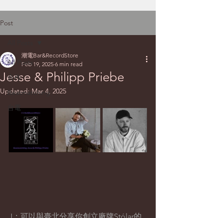
Post
All Posts
潮電Bar&RecordStore
All Posts
Feb 19, 2025
6 min read
Jesse & Philipp Priebe
合作
Updated:
Mar 4, 2025
Beatmatching
台電
J：可以與臺北分享你創立廠牌Stólar的