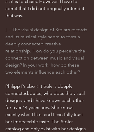
as it is to chairs. However, I have to 
admit that I did not originally intend it 
that way.
J：The visual design of Stólar’s records 
and its musical style seem to form a 
deeply connected creative 
relationship. How do you perceive the 
connection between music and visual 
design? In your work, how do these 
two elements influence each other?
Philipp Priebe：It truly is deeply 
connected. Jules, who does the visual 
designs, and I have known each other 
for over 14 years now. She knows 
exactly what I like, and I can fully trust 
her impeccable taste. The Stólar 
catalog can only exist with her designs 