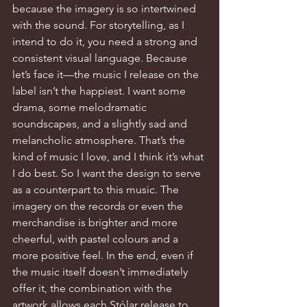
because the imagery is so intertwined 
with the sound. For storytelling, as I 
intend to do it, you need a strong and 
consistent visual language. Because 
let’s face it—the music I release on the 
label isn’t the happiest. I want some 
drama, some melodramatic 
soundscapes, and a slightly sad and 
melancholic atmosphere. That’s the 
kind of music I love, and I think it’s what 
I do best. So I want the design to serve 
as a counterpart to this music. The 
imagery on the records or even the 
merchandise is brighter and more 
cheerful, with pastel colours and a 
more positive feel. In the end, even if 
the music itself doesn’t immediately 
offer it, the combination with the 
artwork allows each Stólar release to 