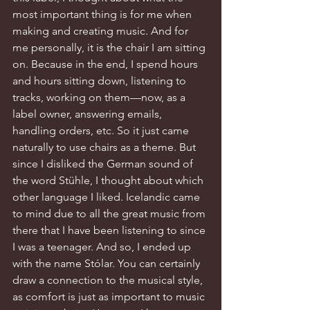
most important thing is for me when 
making and creating music. And for 
me personally, it is the chair I am sitting 
on. Because in the end, I spend hours 
and hours sitting down, listening to 
tracks, working on them—now, as a 
label owner, answering emails, 
handling orders, etc. So it just came 
naturally to use chairs as a theme. But 
since I disliked the German sound of 
the word Stühle, I thought about which 
other language I liked. Icelandic came 
to mind due to all the great music from 
there that I have been listening to since 
I was a teenager. And so, I ended up 
with the name Stólar. You can certainly 
draw a connection to the musical style, 
as comfort is just as important to music 