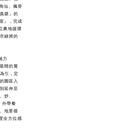
獨角仙、楓香
孤僻」的
作室」，完成
立農地循環
市綠洲的
魅力
吸睛的賞
花苞為引，定
的園區入
別延伸至
、炒、
」外帶餐
、地景樣
度全方位感