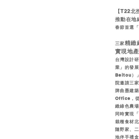
【T22北
推動在地
春節首選「
精緻
三家
實現地
台灣設計研
業」的發展
Beito
院邀請三
牌曲墨建築師
Offic
緻綠色農
同時實現
栽種食材北
隨野家、
地伴手禮