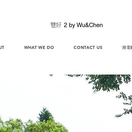
2 by Wu&Chen
UT
WHAT WE DO
CONTACT US
潮電B