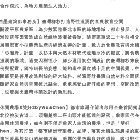
合作模式，為地方農業注入活力。
曲墨建築師事務所】臺灣柳杉打造野性溫潤的食農教育空間
於關渡平原農業區，為少數緊臨臺北市區的綠地場域，都市發展、人
逐漸沒落等因素造成自然綠地逐漸被吞噬。隨野家重返二十年前祖父
，展開都市小型農業生產與經濟友善的計畫，致力於食農教育與永續
計「杉遍野」計畫，以杉木與天然木材取代疏離冰冷的鐵皮，將食農
性溫潤的場域。過去因樹徑小、鮮少運用於空間設計的臺灣柳杉末段
比例與配置，獨特細長的姿態，能夠產生層次感十足的空間視覺，空
舍圍籬更是善用改造剩餘的碎木餘料。杉遍野計畫讓自然材料全面落
現隨野家自然與空間彼此融合、處處感受山野呼喚的夢想，空間改造
用，也發掘出臺灣林業設計的新思維。
休閒農場X雙好2byWu&Chen】都市綠洲守望者啟用全臺首間獨
是北投挑炭古道上，須翻越第二座山頭才能抵達的聚落，詹家四代在
崎生態休閒農場」如今則不僅是詹家人生活的農場，也是「雙好
&Chen」為其打造「都市綠洲守望者」品牌，落實永續生態農場的
關渡平原與觀音山的絕佳坡面，美麗的景致與良好的環境，吸引野生