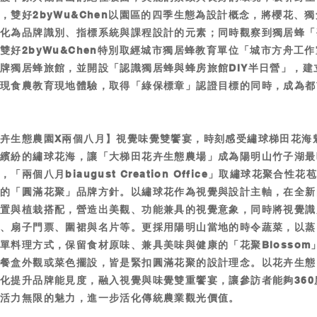
，雙好2byWu&Chen以園區的四季生態為設計概念，將櫻花、
蜂化為品牌識別、指標系統與課程設計的元素；同時觀察到獨居蜂「
雙好2byWu&Chen特別取經城市獨居蜂教育單位「城市方舟工
牌獨居蜂旅館，並開設「認識獨居蜂與蜂房旅館DIY半日營」，建
實現食農教育現地體驗，取得「綠保標章」認證目標的同時，成為都
卉生態農園X兩個八月】視覺味覺雙饗宴，時刻感受繡球梯田花海
彩繽紛的繡球花海，讓「大梯田花卉生態農場」成為陽明山竹子湖最
「兩個八月biaugust Creation Office」取繡球花聚合性
位的「圓滿花聚」品牌方針。以繡球花作為視覺與設計主軸，在全新
裝置與植栽搭配，營造出美觀、功能兼具的視覺意象，同時將視覺識
標、扇子門票、圍裙與名片等。更採用陽明山當地的時令蔬菜，以蒸
單料理方式，保留食材原味、兼具美味與健康的「花聚Blossom
是餐盒外觀或菜色擺設，皆是緊扣圓滿花聚的設計理念。以花卉生態
化提升品牌能見度，融入視覺與味覺雙重饗宴，讓參訪者能夠360
場活力無限的魅力，進一步活化傳統農業觀光價值。