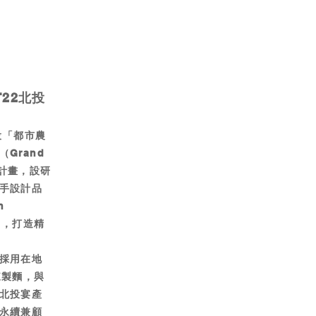
22北投
投「都市農
Grand
」計畫，設研
手設計品
n
」，打造精
採用在地
來製麵，與
北投宴產
永續兼顧