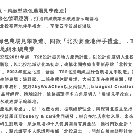
投 - 精緻型綠色農場見學改造】
綠色循環經濟，打
造精緻農業永續經營示範基地
北投宴產地伴手禮盒」，享受四季質感好滋味
綠色農場見學改造、四款「北投宴產地伴手禮盒」，T
產地銷永續農業
究院2021年起「T22設計振興地方產業計畫」以設計角度切入北
瓶頸，以北投地域活化為初衷，建構休閒療癒產業新品牌「北投宴（
u）」。2023年重返北投，發起「T22北投精緻型綠色農場見學改造
家生態農場：隨野家、二崎生態休閒農場、大梯田花卉生態農園，聯
事務所、雙好2byWu&Chen以及兩個八月biaugust Creatio
e，從品牌經營、體驗設計、通路循環等多方角度切入「農場見學改造
場永續經營示範基地。
「產地到餐桌」，以「地產地銷」循環經濟理念，與深耕北投且堅持
投普羅旺斯bakery & café共同研發，聯合在地店家拾米屋、來
二崎生態農場、泉源農場和十八份農園自有農產品，推出四款全新「
盒」，藉此讓更多人認識與接觸「北投風土」，開創自然生態與社會