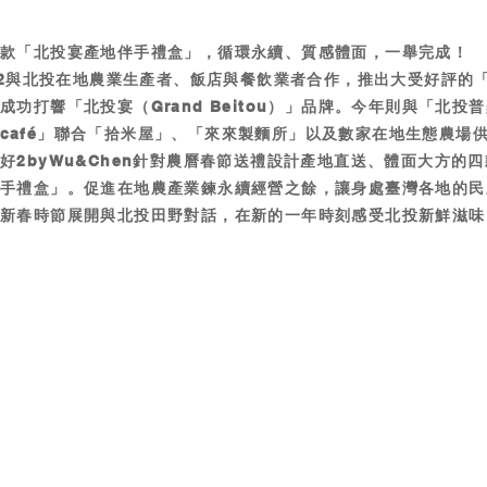
四款「北投宴產地伴手禮盒」，循環永續、質感體面，一舉完成！
T22與北投在地農業生產者、飯店與餐飲業者合作，推出大受好評的
成功打響「北投宴（Grand Beitou）」品牌。今年則與「北投
y & café」聯合「拾米屋」、「來來製麵所」以及數家在地生態農場
好2byWu&Chen針對農曆春節送禮設計產地直送、體面大方的
伴手禮盒」。促進在地農產業鍊永續經營之餘，讓身處臺灣各地的民
新春時節展開與北投田野對話，在新的一年時刻感受北投新鮮滋味