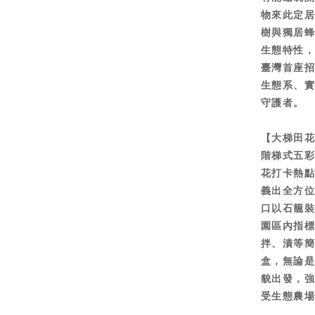
物來此定居
樹與獨居
生態特性，
臺灣首座招
生態系、
守護者。
【大梯田花
階梯式五
花打卡熱點，
義出全方
口以石籠
園區內指
拌、漬等簡
盒，無論
貌出發，強
受生態農