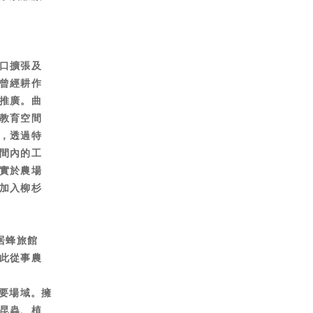
口擴張及
曾經耕作
推廣。曲
教育空間
，透過特
間內的工
實於農場
加入柳杉
居蜂旅館
此從事農
重要場域。擁
昆蟲、植