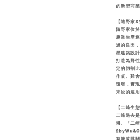
的新型商業
【隨野家X
隨野家位
農業生產
過的良田
墨建築設
打造為野
定的切割
作桌、雞
環境，實
末段的運
【二崎生態
二崎過去
耕。「二
2byWu
有能遠眺