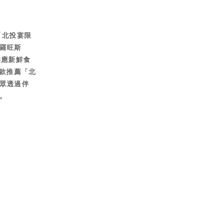
「北投宴限
普羅旺斯
供應新鮮食
四款推薦「北
眾透過伴
。