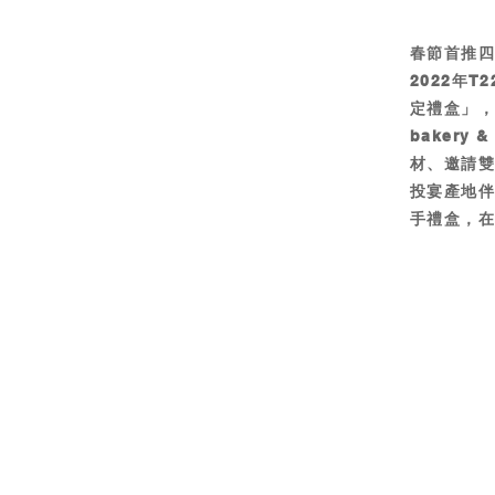
春節首推
2022年
定禮盒」，
baker
材、邀請雙
投宴產地
手禮盒，在