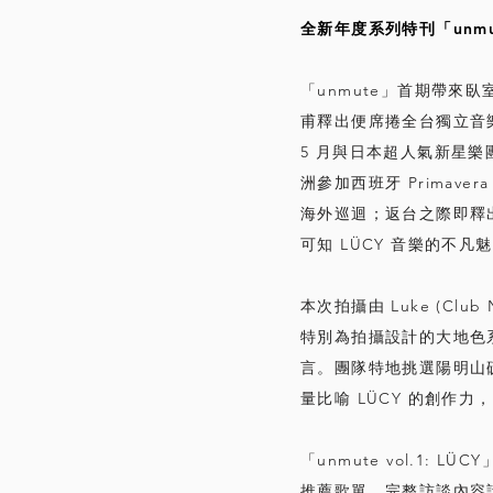
全新年度系列特刊「unm
「unmute」首期帶來臥
甫釋出便席捲全台獨立音樂
5 月與日本超人氣新星樂
洲參加西班牙 Primav
海外巡迴；返台之際即釋
可知 LÜCY 音樂的不凡
本次拍攝由 Luke (Clu
特別為拍攝設計的大地色系
言。團隊特地挑選陽明山
量比喻 LÜCY 的創作
「unmute vol.1: L
推薦歌單，完整訪談內容