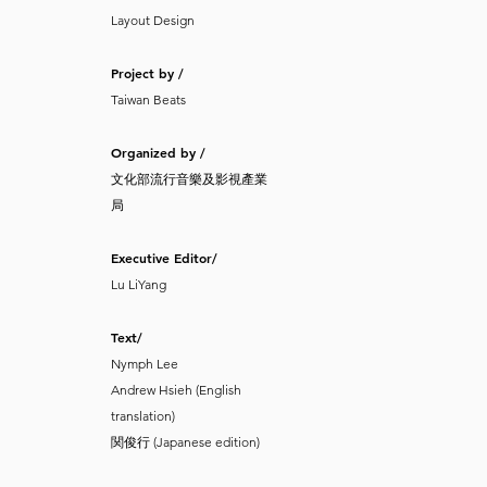
Layout Design
Project by /
Taiwan Beats
Organized by /
文化部流行音樂及影視產業
局
Executive Editor/
Lu LiYang
Text/
Nymph Lee
Andrew Hsieh (English
translation)
関俊行 (Japanese edition)