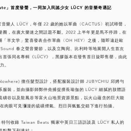
ute」首度發聲，一同加入民謠少女 LÜCY 的音樂奇遇記
室音樂人 LÜCY，年僅 22 歲的她以單曲〈CACTUS〉初試啼聲，
圈，在廣大樂迷之間話題不斷。2022 上半年更是馬不停蹄，在
團「羊文学」驚喜發表合作單曲〈OH HEY〉之後，隨即遠赴歐
era Sound 春之聲音樂節，以及立陶宛、比利時等地展開人生首次
出首張同名專輯《LÜCY》，黑膠版本在發售首日旋即售罄，由此
魅力。
b Nowhere) 擔任髮型設計，搭配服裝設計師 JUBYCHIU 邱娉勻
服裝，並由攝影師鄭仲堯捕捉擅長瑜伽的 LÜCY 細膩的肢體語
硫磺谷以及龍鳳谷等富火山地景資源景點，以火山蘊含的巨大能
力，在肉眼可見瀰漫的硫磺煙氣、烈日與氤氳交錯下進行拍攝。
ÜCY」特刊收錄 Taiwan Beats 獨家中英日三語訪談及 LÜCY 私人的
請點擊下列連結：