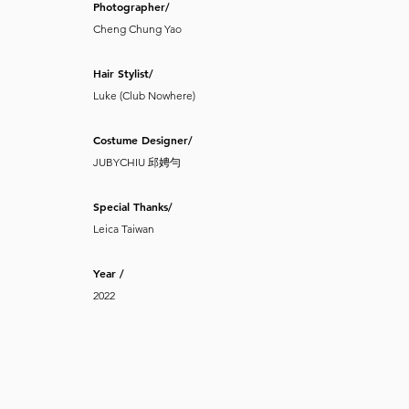
Photographer/
Cheng Chung Yao
Hair Stylist/
Luke (Club Nowhere)
Costume Designer/
JUBYCHIU 邱娉勻
Special Thanks/
Leica Taiwan
Year /
2022