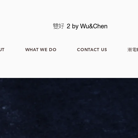
2 by Wu&Chen
UT
WHAT WE DO
CONTACT US
潮電B