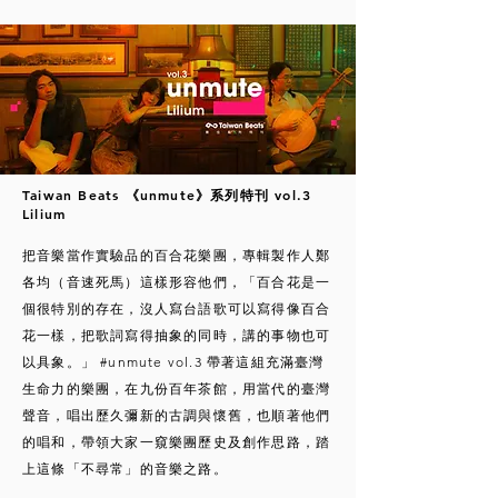
Taiwan Beats
《unmute》系列特刊 vol.3
Lilium
把音樂當作實驗品的百合花樂團，專輯製作人鄭
各均（音速死馬）這樣形容他們，「百合花是一
個很特別的存在，沒人寫台語歌可以寫得像百合
花一樣，把歌詞寫得抽象的同時，講的事物也可
以具象。」 #unmute vol.3 帶著這組充滿臺灣
生命力的樂團，在九份百年茶館，用當代的臺灣
聲音，唱出歷久彌新的古調與懷舊，也順著他們
的唱和，帶領大家一窺樂團歷史及創作思路，踏
上這條「不尋常」的音樂之路。