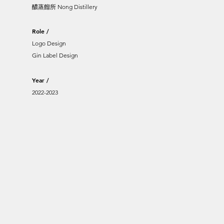
醲蒸餾所 Nong Distillery
Role /
Logo Design
Gin Label Design
Year /
2022-2023