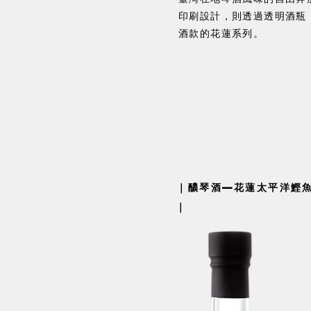
印刷設計，則透過透明酒瓶
酒款的花蓮系列。
​｜醲琴酒—花蓮太平洋鰹魚
｜