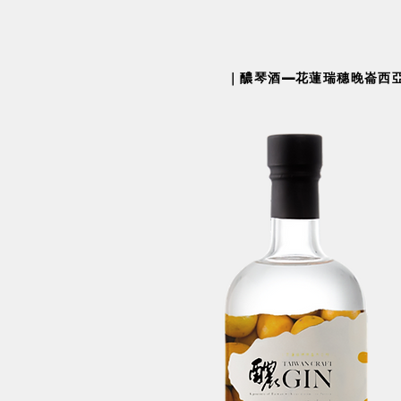
​｜醲琴酒—花蓮瑞穗晚崙西亞