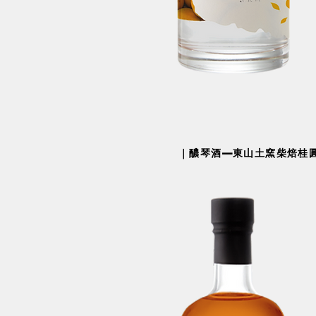
​｜醲琴酒—東山土窯柴焙桂圓