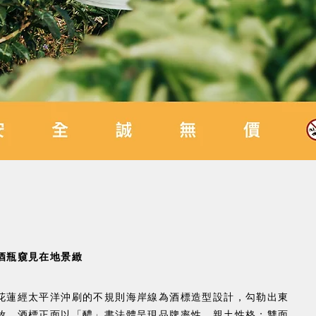
酒瓶窺見在地景緻
花蓮經太平洋沖刷的不規則海岸線為酒標造型設計，勾勒出東
放。酒標正面以「醲」書法體呈現品牌率性、親土性格；雙面