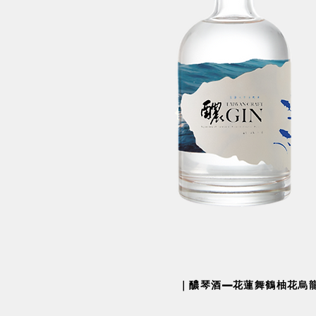
​｜醲琴酒—花蓮舞鶴柚花烏龍