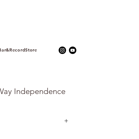
ar&RecordStore
Way Independence
dence》 是韓國電子音樂廠牌Oslated
量發行（限量50張），延續廠牌一貫