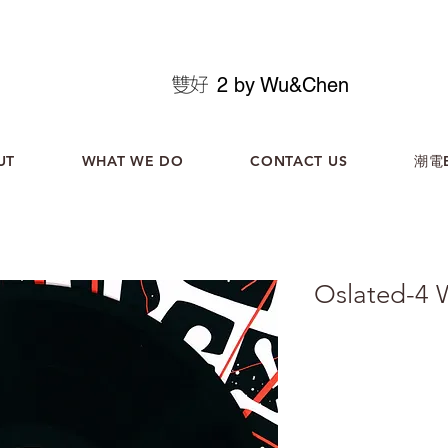
2 by Wu&Chen
UT
WHAT WE DO
CONTACT US
潮電B
Oslated-4 
《4 Way Indepen
在2024年的全新限