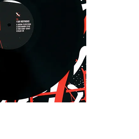
深邃實驗與dub te
的概念，代表不同藝
上展現出協調與完整
的製作人的全新作品，從a
心聆聽的聲音旅程，
與全球視野。封面由身兼製
設計。潮電Bar&Rec
備。
4 Way Independence 
released in 2024 by 
Oslated, with a globa
Continuing the label
style and the myster
the album draws insp
way independence," r
each artist's work w
complete sonic narra
The compilation feat
diverse producers, 
techno. It offers a m