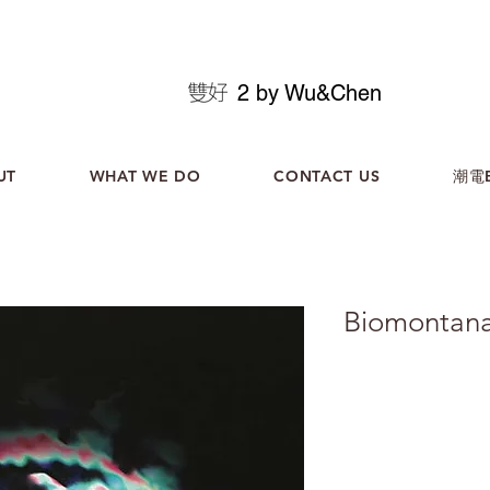
2 by Wu&Chen
UT
WHAT WE DO
CONTACT US
潮電B
Biomontana
義大利雙人組 Urbanatr
Massimiliano Bo