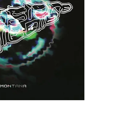
品。不同於 Urbana
Biomontana 更聚焦於兩
的熱愛，尤其旋律綿
洲地下派對的能量與迷
形式流通，僅有少數
透過柏林獨立廠牌Evasi
得以重新聽見90年
Goa派對文化中誕生的自由
經典音色。
Italian duo Flavio 
Urbanatrib released t
Biomontana. Focusing
Goa Trance, the EP 
high-energy rhythms
underground scene.O
at Goa parties in Ind
independent label Eva
spirited and psyched