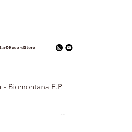
ar&RecordStore
 - Biomontana E.P.
ibd 成員 Flavio Gemma 與
cchio 以化名Biomontana 發行的神秘作