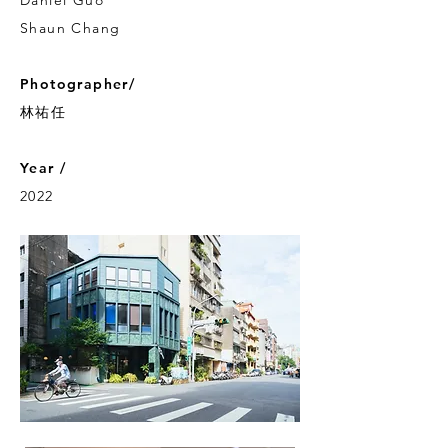
Daniel Guo
Shaun Chang
Photographer/
林祐任
Year /
2022