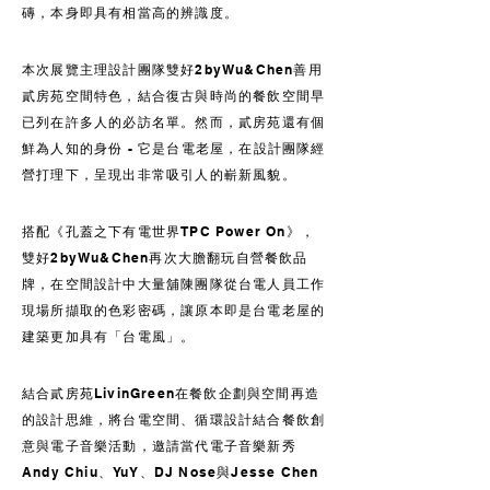
磚，本身即具有相當高的辨識度。
本次展覽主理設計團隊雙好2byWu&Chen善用
貳房苑空間特色，結合復古與時尚的餐飲空間早
已列在許多人的必訪名單。然而，貳房苑還有個
鮮為人知的身份 - 它是台電老屋，在設計團隊經
營打理下，呈現出非常吸引人的嶄新風貌。
搭配《孔蓋之下有電世界TPC Power On》，
雙好2byWu&Chen再次大膽翻玩自營餐飲品
牌，在空間設計中大量舖陳團隊從台電人員工作
現場所擷取的色彩密碼，讓原本即是台電老屋的
建築更加具有「台電風」。
結合貳房苑LivinGreen在餐飲企劃與空間再造
的設計思維，將台電空間、循環設計結合餐飲創
意與電子音樂活動，邀請當代電子音樂新秀
Andy Chiu、YuY、DJ Nose與Jesse Chen