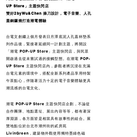
UP Store」主題快閃店
雙好2byWu&Chen 操刀設計，電子音樂、人孔
蓋銅鑼燒打造潮電體驗
​
台電文創繼上個月發表日月潭底泥人孔蓋杯墊系
列作品後，緊接著延續同一計劃主題，將開設
「潮電 POP-UP Store」主題快閃店，與民眾
開啟過去從未嘗試過的接觸型態。在潮電 POP-
UP Store 主題快閃店內，參觀者將沉浸在充滿
台電元素的環境中，搭配全新系列產品享用特製
午茶點心，伴隨著活力十足的電子音樂體驗更具
潮流感的台電文化。
潮電 POP-UP Store 主題快閃店企劃，不論從
合作團隊、地點選址、展出內容等等，都有著深
厚淵源，各方面皆是相當具有故事性的組合。展
覽地點位於台北市潮州街的貳房苑
LivinGreen，建築物外觀使用獨特墨綠色磁