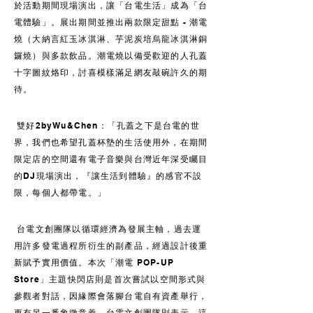
於活動期間現場演出，讓「台電生活」成為「台
電體驗」。展出期間並推出兩款限定甜點 - 潮電
燒（大納言紅玉冰淇淋、芋泥炭培烏龍冰淇淋銅
鑼燒）與多款飲品。潮電燒以備受歡迎的人孔蓋
十字圖紋烙印，討喜模樣滿足網友敲碗許久的期
待。
雙好2byWu&Chen：「孔蓋之下是台電的世
界，我們也希望孔蓋杯墊的生活使用外，在期間
限定店的空間還有電子音樂與台灣近年深受矚目
的DJ現場演出，『讓生活到體驗』的感官不設
限，每個人都帶電。」
台電文創團隊以循環經濟為發展主軸，過去運
用許多發電過程所衍生的副產品，經過設計後重
新賦予實用價值。本次「潮電 POP-UP
Store」主題快閃店則是首次嘗試以空間形式與
參觀者對話，因緣際會落腳台電自有資產舉行，
更有另一番象徵意義。台電文創團隊則表示，這