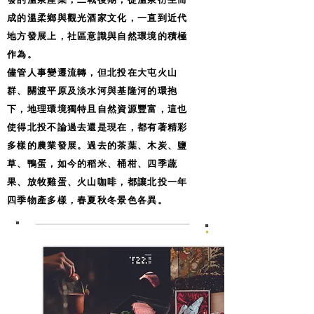
成的溫柔鄉與觀光酒家文化，一直到近代
地方發展上，社區意識與自然環境的積極
作為。
儘管人事變遷流轉，但北投在大屯火山
群、關渡平原及淡水河與基隆河的環抱
下，地理環境獨特且自然資源豐富，這也
使得北投不論過去還是現在，都有著精彩
多樣的農業發展。過去的茶葉、木炭、鹽
草、鴨蛋，如今的稻米、桶柑、四季蔬
果、放牧雞蛋、火山咖啡，都讓北投一年
四季物產多樣，春夏秋冬景色各異。