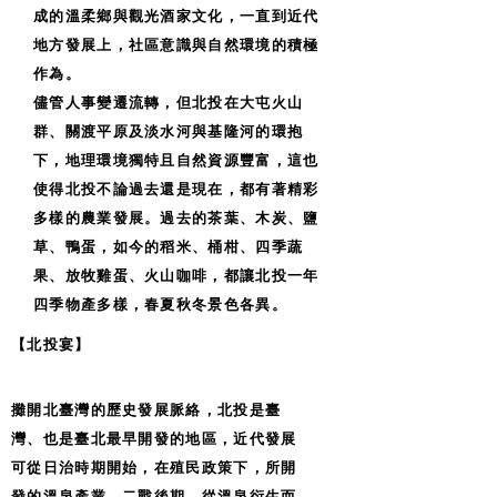
成的溫柔鄉與觀光酒家文化，一直到近代
地方發展上，社區意識與自然環境的積極
作為。
儘管人事變遷流轉，但北投在大屯火山
群、關渡平原及淡水河與基隆河的環抱
下，地理環境獨特且自然資源豐富，這也
使得北投不論過去還是現在，都有著精彩
多樣的農業發展。過去的茶葉、木炭、鹽
草、鴨蛋，如今的稻米、桶柑、四季蔬
果、放牧雞蛋、火山咖啡，都讓北投一年
四季物產多樣，春夏秋冬景色各異。
【北投宴】
攤開北臺灣的歷史發展脈絡，北投是臺
灣、也是臺北最早開發的地區，近代發展
可從日治時期開始，在殖民政策下，所開
發的溫泉產業，二戰後期，從溫泉衍生而