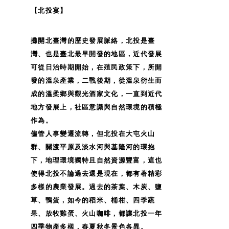
【北投宴】
攤開北臺灣的歷史發展脈絡，北投是臺
灣、也是臺北最早開發的地區，近代發展
可從日治時期開始，在殖民政策下，所開
發的溫泉產業，二戰後期，從溫泉衍生而
成的溫柔鄉與觀光酒家文化，一直到近代
地方發展上，社區意識與自然環境的積極
作為。
儘管人事變遷流轉，但北投在大屯火山
群、關渡平原及淡水河與基隆河的環抱
下，地理環境獨特且自然資源豐富，這也
使得北投不論過去還是現在，都有著精彩
多樣的農業發展。過去的茶葉、木炭、鹽
草、鴨蛋，如今的稻米、桶柑、四季蔬
果、放牧雞蛋、火山咖啡，都讓北投一年
四季物產多樣，春夏秋冬景色各異。