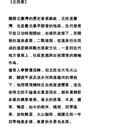
【北投宴】
攤開北臺灣的歷史發展脈絡，北投是臺
灣、也是臺北最早開發的地區，近代發展
可從日治時期開始，在殖民政策下，所開
發的溫泉產業，二戰後期，從溫泉衍生而
成的溫柔鄉與觀光酒家文化，一直到近代
地方發展上，社區意識與自然環境的積極
作為。
儘管人事變遷流轉，但北投在大屯火山
群、關渡平原及淡水河與基隆河的環抱
下，地理環境獨特且自然資源豐富，這也
使得北投不論過去還是現在，都有著精彩
多樣的農業發展。過去的茶葉、木炭、鹽
草、鴨蛋，如今的稻米、桶柑、四季蔬
果、放牧雞蛋、火山咖啡，都讓北投一年
四季物產多樣，春夏秋冬景色各異。